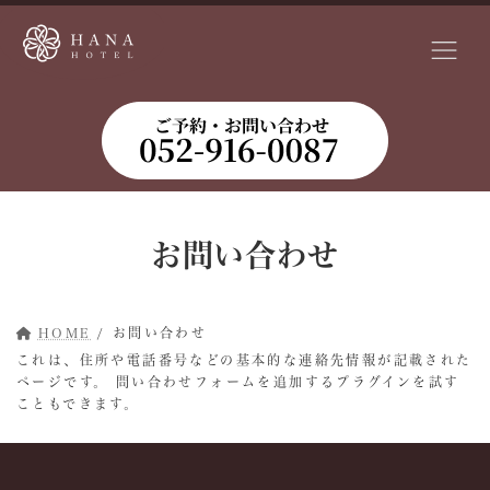
コ
ナ
ン
ビ
テ
ゲ
ン
ー
ツ
シ
へ
ョ
ス
ン
キ
に
ッ
移
プ
動
お問い合わせ
HOME
お問い合わせ
これは、住所や電話番号などの基本的な連絡先情報が記載された
ページです。 問い合わせフォームを追加するプラグインを試す
こともできます。